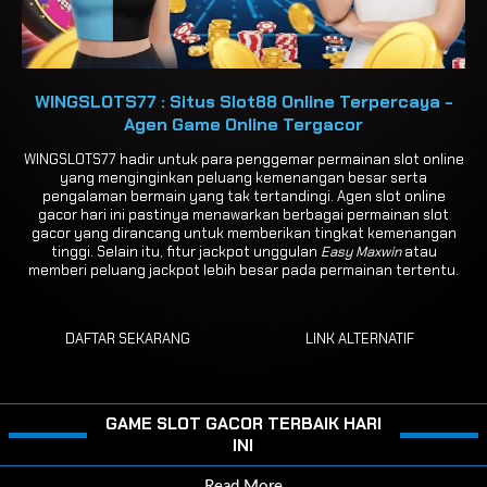
WINGSLOTS77 : Situs Slot88 Online Terpercaya -
Agen Game Online Tergacor
WINGSLOTS77 hadir untuk para penggemar permainan slot online
yang menginginkan peluang kemenangan besar serta
pengalaman bermain yang tak tertandingi. Agen slot online
gacor hari ini pastinya menawarkan berbagai permainan slot
gacor yang dirancang untuk memberikan tingkat kemenangan
tinggi. Selain itu, fitur jackpot unggulan
Easy Maxwin
atau
memberi peluang jackpot lebih besar pada permainan tertentu.
DAFTAR SEKARANG
LINK ALTERNATIF
GAME SLOT GACOR TERBAIK HARI
INI
Read More